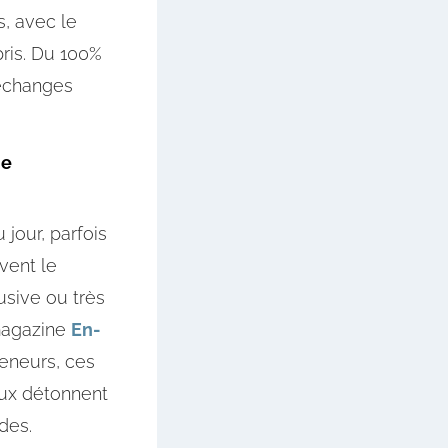
s, avec le
pris. Du 100%
’échanges
de
jour, parfois
vent le
usive ou très
 magazine
En-
reneurs, ces
 eux détonnent
des.