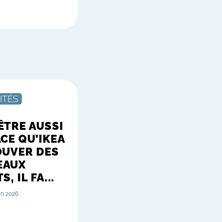
ITÉS
ÊTRE AUSSI
ACE QU’IKEA
OUVER DES
EAUX
S, IL FA...
uin 2026