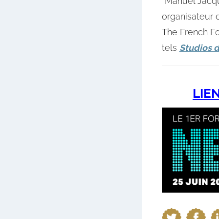
*Manuel Jacqu
organisateur 
The French Fo
tels
Studios d
LIE