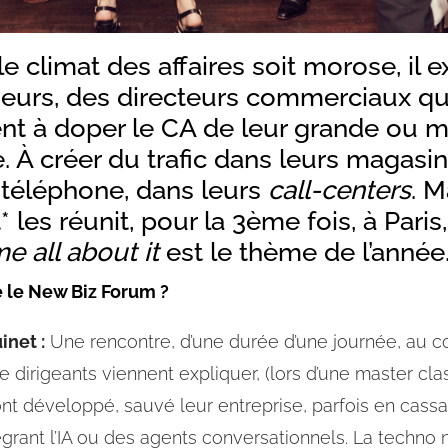
e climat des affaires soit morose, il e
eurs, des directeurs commerciaux qu
nt à doper le CA de leur grande ou 
. À créer du trafic dans leurs magasins
 téléphone, dans leurs
call-centers
. 
 les réunit, pour la 3ème fois, à Paris,
me all about it
est le thème de l’année
e le New Biz Forum ?
net :
Une rencontre, d’une durée d’une journée, au c
 dirigeants viennent expliquer, (lors d’une master cla
nt développé, sauvé leur entreprise, parfois en cassan
égrant l’IA ou des agents conversationnels. La techno n