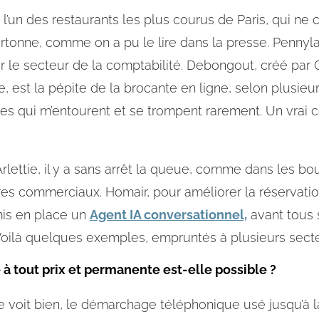
 l’un des restaurants les plus courus de Paris, qui n
artonne, comme on a pu le lire dans la presse. Pennyl
r le secteur de la comptabilité. Debongout, créé par C
, est la pépite de la brocante en ligne, selon plusie
les qui m’entourent et se trompent rarement. Un vrai 
lettie, il y a sans arrêt la queue, comme dans les bou
res commerciaux. Homair, pour améliorer la réservati
is en place un
Agent IA conversationnel,
avant tous 
Voilà quelques exemples, empruntés à plusieurs secte
 à tout prix et permanente est-elle possible ?
e voit bien, le démarchage téléphonique usé jusqu’à l