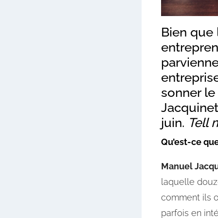
Bien que l
entrepren
parvienne
entreprise
sonner le
Jacquinet*
juin.
Tell 
Qu’est-ce qu
Manuel Jacqui
laquelle douze
comment ils o
parfois en int