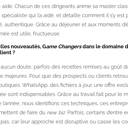
e aide. Chacun de ces dirigeants anime sa master clas
 spécialiste qui l’a aidé, et détaille comment il s’y est 
fié, authentique. Grâce au déjeuner et aux moments d
rnée est utile, fructueuse.
éelles nouveautés, G
ame Changers
dans le domaine 
lient ?
aucun doute, parfois des recettes remises au goût du 
ns majeures. Pour que des prospects ou clients retrou
tiques, WhatsApp, des fichiers à jour, une offre excl
ée sont indispensables. Grâce au travail fait pour le
e l’année, nous identifions ces techniques, ces entrep
rmettent de faire du
new biz
. Parfois, certains d’entre
 pas, car leur approche est disruptive ou casse les co