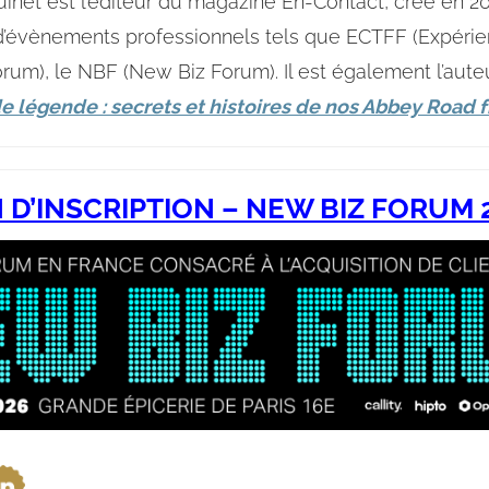
inet est l’éditeur du magazine En-Contact, créé en 2
d’évènements professionnels tels que ECTFF (Expérie
rum), le NBF (New Biz Forum). Il est également l’aute
e légende : secrets et histoires de nos Abbey Road f
N D’INSCRIPTION – NEW BIZ FORUM 