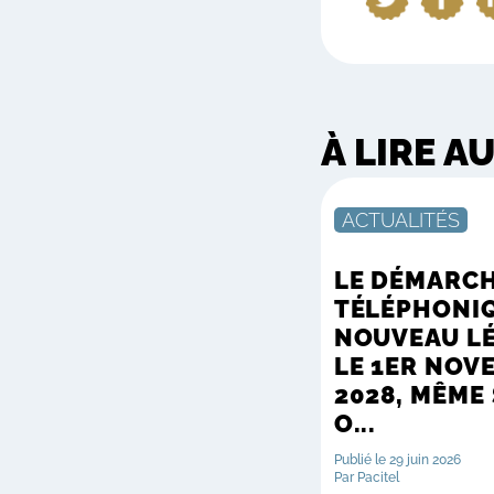
À LIRE A
ACTUALITÉS
LE DÉMARC
TÉLÉPHONI
NOUVEAU L
LE 1ER NOV
2028, MÊME
O...
Publié le 29 juin 2026
Par Pacitel