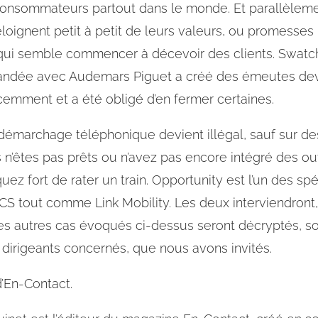
onsommateurs partout dans le monde. Et parallèlemen
éloignent petit à petit de leurs valeurs, ou promesses i
ui semble commencer à décevoir des clients. Swatc
andée avec Audemars Piguet a créé des émeutes dev
cemment et a été obligé d’en fermer certaines.
e démarchage téléphonique devient illégal, sauf sur de
s n’êtes pas prêts ou n’avez pas encore intégré des outi
uez fort de rater un train. Opportunity est l’un des spé
 tout comme Link Mobility. Les deux interviendront
 les autres cas évoqués ci-dessus seront décryptés, s
dirigeants concernés, que nous avons invités.
d’En-Contact.