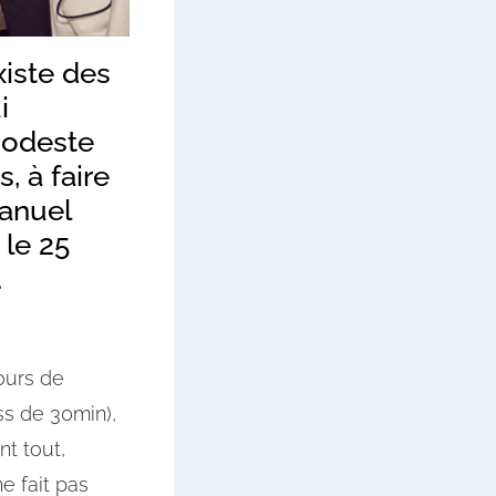
xiste des
i
modeste
, à faire
Manuel
 le 25
.
ours de
ss de 30min),
t tout,
e fait pas