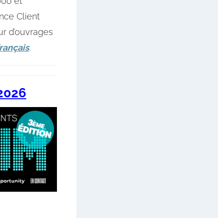
000 et
nce Client
ur d’ouvrages
rançais
.
2026