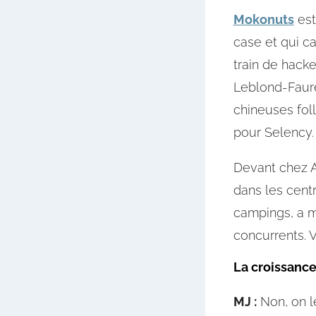
Mokonuts
est
case et qui c
train de hacke
Leblond-Faure
chineuses fol
pour Selency.
Devant chez Ar
dans les cent
campings, a m
concurrents. 
La croissance
MJ :
Non, on l