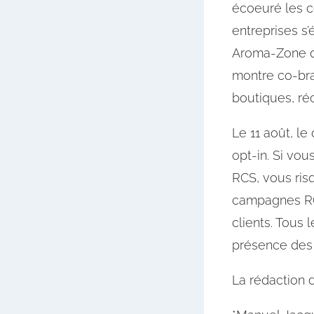
écoeuré les c
entreprises s’
Aroma-Zone q
montre co-br
boutiques, ré
Le 11 août, l
opt-in. Si vou
RCS, vous risq
campagnes RCS
clients. Tous
présence des 
La rédaction 