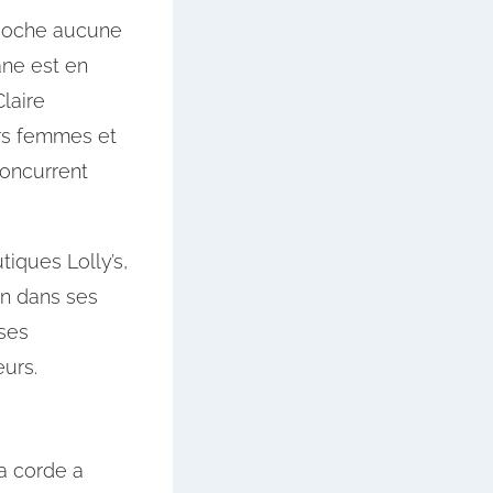
e coche aucune
ane est en
laire
urs femmes et
concurrent
tiques Lolly’s,
on dans ses
ses
urs.
a corde a