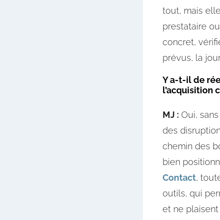
tout, mais ell
prestataire ou
concret, véri
prévus, la jou
Y a-t-il de r
l’acquisition c
MJ :
Oui, sans 
des disruptio
chemin des bou
bien positionn
Contact
, tout
outils, qui pe
et ne plaisent